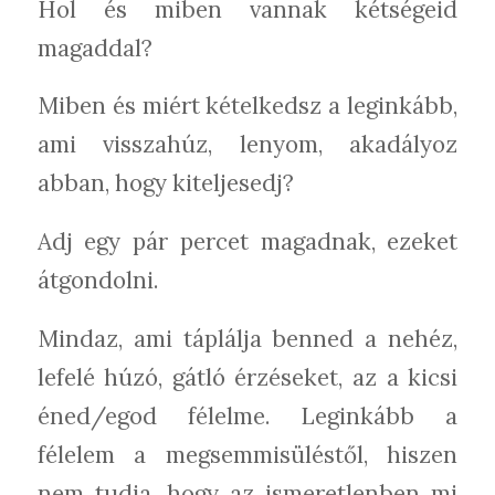
Hol és miben vannak kétségeid
magaddal?
Miben és miért kételkedsz a leginkább,
ami visszahúz, lenyom, akadályoz
abban, hogy kiteljesedj?
Adj egy pár percet magadnak, ezeket
átgondolni.
Mindaz, ami táplálja benned a nehéz,
lefelé húzó, gátló érzéseket, az a kicsi
éned/egod félelme. Leginkább a
félelem a megsemmisüléstől, hiszen
nem tudja, hogy az ismeretlenben mi