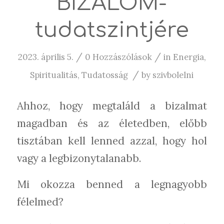
BIZALOM-
tudatszintjére
/
/
2023. április 5.
0 Hozzászólások
in
Energia
,
/
Spiritualitás
,
Tudatosság
by
szivbolelni
Ahhoz, hogy megtaláld a bizalmat
magadban és az életedben, előbb
tisztában kell lenned azzal, hogy hol
vagy a legbizonytalanabb.
Mi okozza benned a legnagyobb
félelmed?