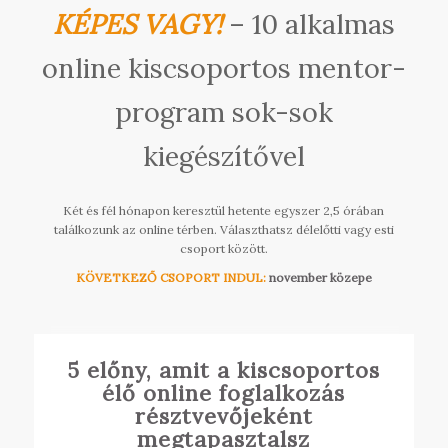
KÉPES VAGY!
– 10 alkalmas
online kiscsoportos mentor-
program sok-sok
kiegészítővel
Két és fél hónapon keresztül hetente egyszer 2,5 órában
találkozunk az online térben. Választhatsz délelőtti vagy esti
csoport között.
KÖVETKEZŐ CSOPORT INDUL:
november közepe
5 előny, amit a kiscsoportos
élő online foglalkozás
résztvevőjeként
megtapasztalsz