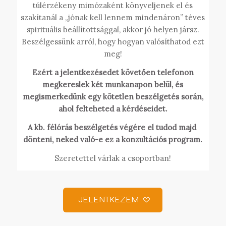
túlérzékeny mimózaként könyveljenek el és
szakítanál a „jónak kell lennem mindenáron” téves
spirituális beállítottsággal, akkor jó helyen jársz.
Beszélgessünk arról, hogy hogyan valósíthatod ezt
meg!
Ezért a jelentkezésedet követően telefonon
megkereslek két munkanapon belül, és
megismerkedünk egy kötetlen beszélgetés során,
ahol felteheted a kérdéseidet.
A kb. félórás beszélgetés végére el tudod majd
dönteni, neked való-e ez a konzultációs program.
Szeretettel várlak a csoportban!
JELENTKEZEM